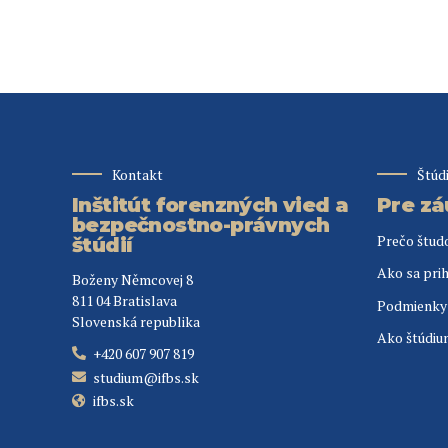
Kontakt
Štúd
Inštitút forenzných vied a
Pre z
bezpečnostno-právnych
Prečo štud
štúdií
Ako sa prih
Boženy Němcovej 8
811 04 Bratislava
Podmienky 
Slovenská republika
Ako štúdiu
+420 607 907 819
studium@ifbs.sk
ifbs.sk