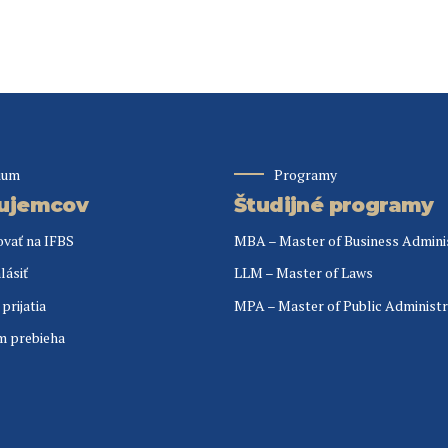
ium
Programy
áujemcov
Študijné programy
ovať na IFBS
MBA – Master of Business Admini
lásiť
LLM – Master of Laws
prijatia
MPA – Master of Public Administr
m prebieha