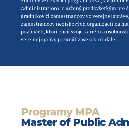
Študijný vzdelávací program MPA (Master of P
Administration) je určený predovšetkým pre 
úradníkov či zamestnancov vo verejnej správe
zamestnancov neziskových organizácií na m
pozíciách, ktorí chcú svoju kariéru a osobnostn
verejnej správy posunúť zase o krok ďalej.
Programy MPA
Master of Public Adm