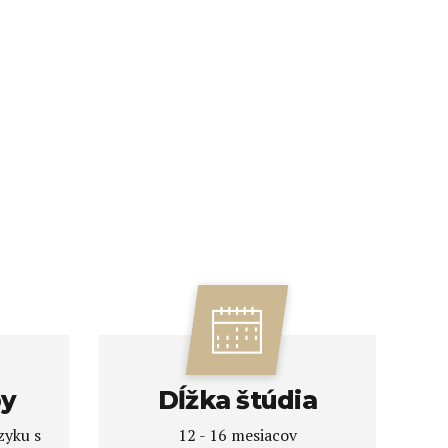
by
Dĺžka štúdia
zyku s
12 - 16 mesiacov