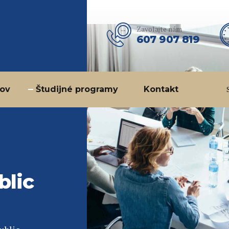
Zavolajte nám
607 907 819
cov
Študijné programy
Kontakt
blic