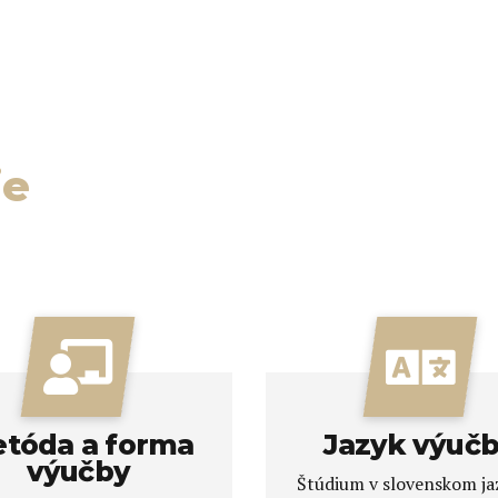
ie
tóda a forma
Jazyk výuč
výučby
Štúdium v slovenskom ja