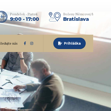
Pondelok - Piatok
Boženy Němcovej 8
9:00 - 17:00
Bratislava
Sledujte nás
Prihláška