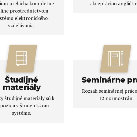
ium prebieha kompletne
akceptáciou angličtin
line prostredníctvom
stému elektronického
vzdelávania.
Študijné
Seminárne pr
materiály
Rozsah seminárnej práce 
y študijné materiály sú k
12 normostrán
spozícii v študentskom
systéme.