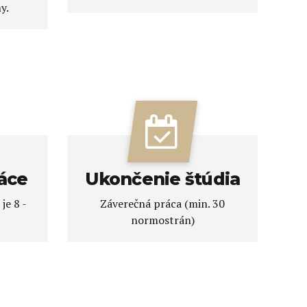
y.
áce
Ukončenie štúdia
je 8 -
Záverečná práca (min. 30
normostrán)