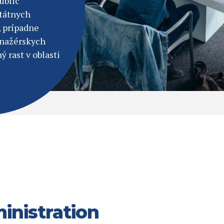
ublic
štátnych
, prípadne
anažérskych
ý rast v oblasti
inistration