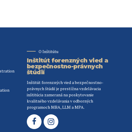
O Inštitútu
Inštitút forenzných vied a
bezpečnostno-právnych
stration
štúdií
Inštitút forenzných vied a bezpečnostno-
právnych štúdií je prestížna vzdelávacia
ation
inštitúcia zameraná na poskytovanie
kvalitného vzdelávania v odborných
programoch MBA, LLM a MPA.