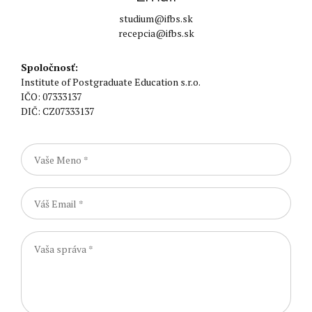
studium@ifbs.sk
recepcia@ifbs.sk
Spoločnosť:
Institute of Postgraduate Education s.r.o.
IČO: 07333137
DIČ: CZ07333137