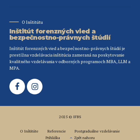
O Inštitútu
Inštitút forenzných vied a
bezpečnostno-právnych štúdií
Inštitút forenzných vied a bezpečnostno-právnych štúdií je
prestížna vzdelávacia inštitúcia zameraná na poskytovanie
kvalitného vzdelávania v odborných programoch MBA, LLM a
MPA.
2025 © IFBS
O Inštitúte
Referencie
Postgraduálne vzdelávanie
Prihláška
Zpět nahoru