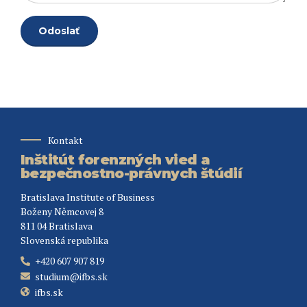
Kontakt
Inštitút forenzných vied a
bezpečnostno-právnych štúdií
Bratislava Institute of Business
Boženy Němcovej 8
811 04 Bratislava
Slovenská republika
+420 607 907 819
studium@ifbs.sk
ifbs.sk